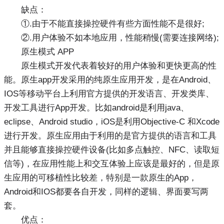
缺点：
①.由于不能直接操控硬件有些方面性能不是很好;
②.用户体验不如本地应用，性能稍慢(需要连接网络);
原生模式 APP
原生模式开发代表着较好的用户体验和更快更高的性
能。原生app开发采用的纯原生应用开发，是在Android、
IOS等移动平台上利用官方提供的开发语言、开发类库、
开发工具进行App开发。比如android是利用java、
eclipse、Android studio，iOS是利用Objective-C 和Xcode
进行开发。原生应用由于利用的是官方提供的语言和工具
并且能够直接操控硬件设备(比如多点触控、NFC、读取短
信等)，在应用性能上和交互体验上应该是最好的，但是原
生应用的可移植性比较差，特别是一款原生的App，
Android和IOS都要各自开发，同样的逻辑、界面要写两
套。
优点：