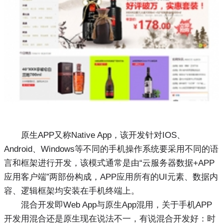
原生APP又称Native App，该开发针对IOS、
Android、Windows等不同的手机操作系统要采用不同的语
言和框架进行开发，该模式通常是由“云服务器数据+APP
应用客户端”两部份构成，APP应用所有的UI元素、数据内
容、逻辑框架均安装在手机终端上。
混合开发即Web App与原生App混用，关于手机APP
开发用混合还是原生现在说法不一，有说混合开发好：时