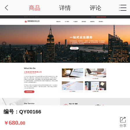
商品
详情
评论
编号：QY00166
680.
￥
00
分享