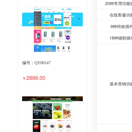
20种常用功能
在线客服功
9种特效插
18种辅助插
编号：QY00147
2888.00
￥
基本营销功