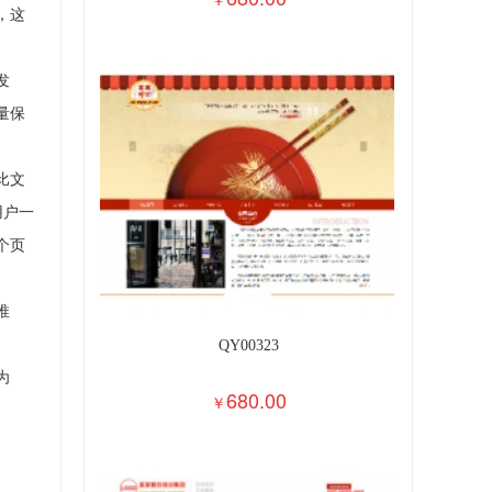
，这
发
量保
比文
用户一
个页
推
QY00323
为
680.00
￥