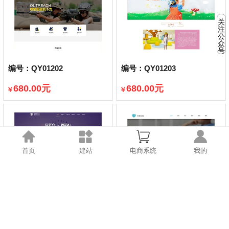
关
注
公
众
号
编号：QY01202
编号：QY01203
680.00元
680.00元
￥
￥
已售出420件
已售出336件
首页
建站
电商系统
我的
编号：QY01204
编号：QY01205
680.00元
680.00元
￥
￥